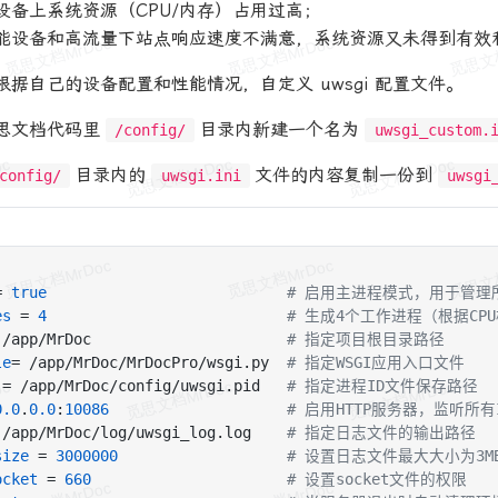
设备上系统资源（CPU/内存）占用过高；
能设备和高流量下站点响应速度不满意，系统资源又未得到有效
根据自己的设备配置和性能情况，自定义 uwsgi 配置文件。
思文档代码里
目录内新建一个名为
/config/
uwsgi_custom.
目录内的
文件的内容复制一份到
config/
uwsgi.ini
uwsgi
= 
true
# 启用主进程模式，用于管理
es
 = 
4
# 生成4个工作进程（根据CP
 /app/MrDoc                      
# 指定项目根目录路径
le
= /app/MrDoc/MrDocPro/wsgi.py  
# 指定WSGI应用入口文件
 = /app/MrDoc/config/uwsgi.pid   
# 指定进程ID文件保存路径
0.0
.
0.0
:
10086
# 启用HTTP服务器，监听所有I
 /app/MrDoc/log/uwsgi_log.log    
# 指定日志文件的输出路径
size
 = 
3000000
# 设置日志文件最大大小为3
ocket
 = 
660
# 设置socket文件的权限