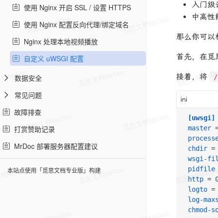
入门级
使用 Nginx 开启 SSL / 设置 HTTPS
中高性
使用 Nginx 配置反向代理/绑定域名
那么你可以
Nginx 处理本地视频播放
首先，在觅
自定义 uWSGI 配置
接着，将
/
数据安全
常见问题
ini
故障排查
[uwsgi]
master
 
打赏赞助记录
process
MrDoc 部署服务器配置建议
chdir
 =
wsgi-fi
pidfile
本站点使用「觅思文档专业版」构建
http
 = 
logto
 =
log-max
chmod-s