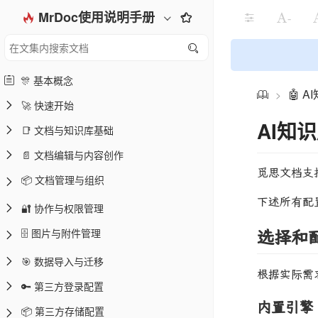
MrDoc使用说明手册
-
🎊 基本概念
🤖 
>
🚀 快速开始
AI知
📑 文档与知识库基础
📄 文档编辑与内容创作
觅思文档支
📦 文档管理与组织
下述所有配
🔐 协作与权限管理
🗄️ 图片与附件管理
选择和配
🎯 数据导入与迁移
根据实际需
🔑 第三方登录配置
内置引擎
📦 第三方存储配置