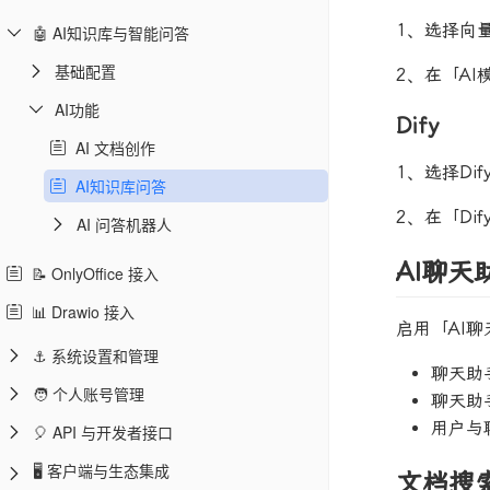
1、选择向
🤖 AI知识库与智能问答
基础配置
2、在「A
AI功能
Dify
AI 文档创作
1、选择Di
AI知识库问答
2、在「Di
AI 问答机器人
AI聊天
📝 OnlyOffice 接入
📊 Drawio 接入
启用「AI
⚓ 系统设置和管理
聊天助
🧑 个人账号管理
聊天助
用户与
🎈 API 与开发者接口
🖥️ 客户端与生态集成
文档搜