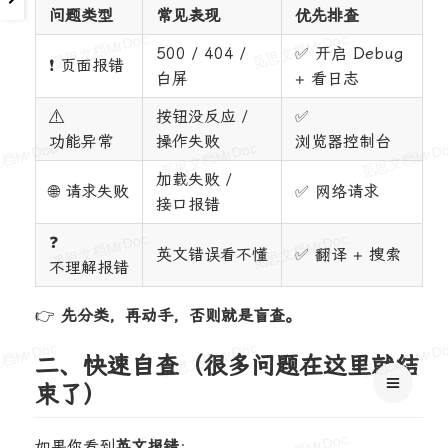
问题类型
常见表现
优先排查
500 / 404 /
✅ 开启 Debug
❗ 页面报错
白屏
+ 看日志
⚠️
按钮没反应 /
✅
功能异常
操作失败
浏览器控制台
加载失败 /
🌐 请求失败
✅ 网络请求
接口报错
❓
英文错误看不懂
✅ 翻译 + 搜索
不理解报错
👉
先分类，再动手，否则就是盲查。
二、快速自查（很多问题在这里就结
束了）
如果你看到
英文报错
：