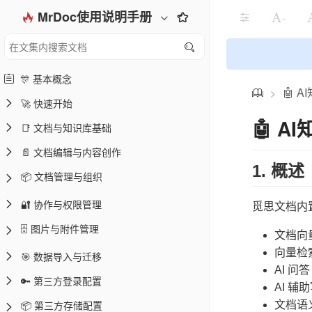
MrDoc使用说明手册
-
🎊 基本概念
🤖 
>
🚀 快速开始
🤖 
📑 文档与知识库基础
📄 文档编辑与内容创作
1. 概述
📦 文档管理与组织
🔐 协作与权限管理
觅思文档内置了
🗄️ 图片与附件管理
文档向
向量检
🎯 数据导入与迁移
AI 问答
🔑 第三方登录配置
AI 辅
📦 第三方存储配置
文档语